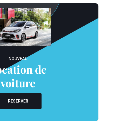
NOUVEAU
cation de
voiture
RÉSERVER