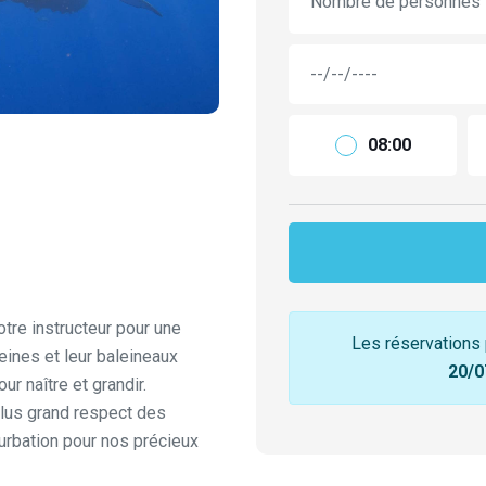
Nombre de personnes
08:00
tre instructeur pour une
Les réservations 
leines et leur baleineaux
20/0
r naître et grandir.
plus grand respect des
urbation pour nos précieux
000
XPF