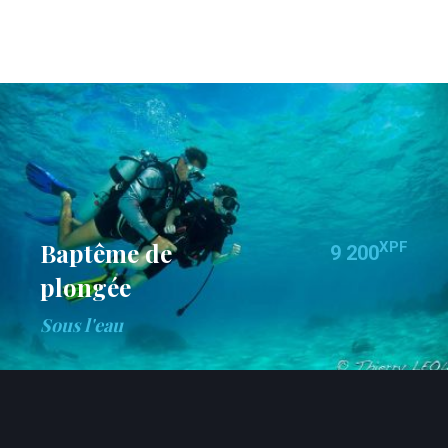
Baptême de
XPF
9 200
plongée
Sous l'eau