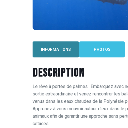
INFORMATIONS
PHOTOS
Description
Le rêve à portée de palmes.. Embarquez avec no
sortie extraordinaire et venez rencontrer les ba
venus dans les eaux chaudes de la Polynésie pou
Apprenez à vous mouvoir autour d’eux dans le 
Excursion 3h 30
animaux afin de garantir une approche sans pert
12 
16 000
XPF
cétacés.
(4pers. min)