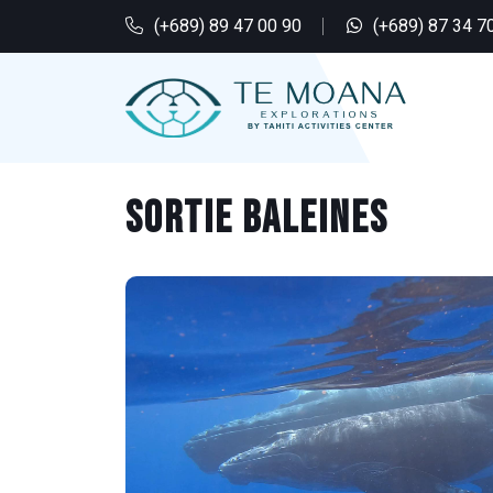
(+689) 89 47 00 90
(+689) 87 34 7
SORTIE BALEINES