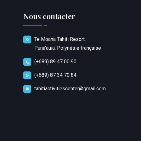
Nous contacter
Te Moana Tahiti Resort,
Puna'auia, Polynésie française
(+689) 89 47 00 90
(+689) 87 34 70 84
tahitiactivitiescenter@gmail.com